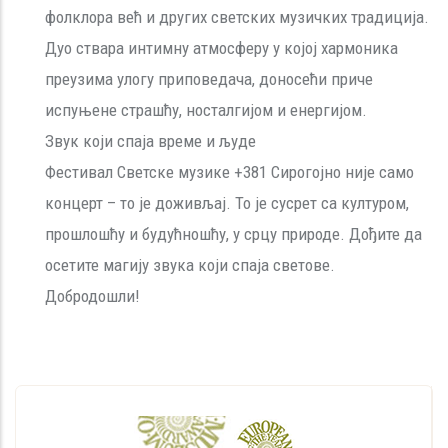
фолклора већ и других светских музичких традиција.
Дуо ствара интимну атмосферу у којој хармоника
преузима улогу приповедача, доносећи приче
испуњене страшћу, носталгијом и енергијом.
Звук који спаја време и људе
Фестивал Светске музике +381 Сирогојно није само
концерт – то је доживљај. То је сусрет са културом,
прошлошћу и будућношћу, у срцу природе. Дођите да
осетите магију звука који спаја светове.
Добродошли!