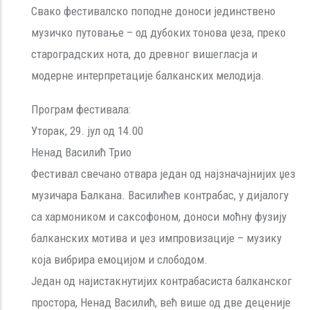
Свако фестивалско поподне доноси јединствено
музичко путовање – од дубоких тонова џеза, преко
староградских нота, до древног вишегласја и
модерне интерпретације балканских мелодија.
Програм фестивала:
Уторак, 29. јул од 14.00
Ненад Василић Трио
Фестивал свечано отвара један од најзначајнијих џез
музичара Балкана. Василићев контрабас, у дијалогу
са хармоником и саксофоном, доноси моћну фузију
балканских мотива и џез импровизације – музику
која вибрира емоцијом и слободом.
Један од најистакнутијих контрабасиста балканског
простора, Ненад Василић, већ више од две деценије