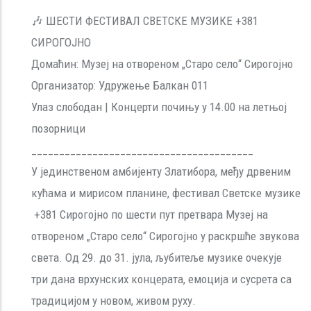
🎶 ШЕСТИ ФЕСТИВАЛ СВЕТСКЕ МУЗИКЕ +381
СИРОГОЈНО
Домаћин: Музеј на отвореном „Старо село“ Сирогојно
Организатор: Удружење Балкан 011
Улаз слободан | Концерти почињу у 14.00 на летњој
позорници
________________________________________
У јединственом амбијенту Златибора, међу дрвеним
кућама и мирисом планине, фестивал Светске музике
+381 Сирогојно по шести пут претвара Музеј на
отвореном „Старо село“ Сирогојно у раскршће звукова
света. Од 29. до 31. јула, љубитеље музике очекује
три дана врхунских концерата, емоција и сусрета са
традицијом у новом, живом руху.