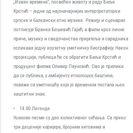
„Изван времена“, посвећен животу и раду Биље
Крстић – једне од најзначајнијих интерпретаторки
српске и балканске етно музике. Режију и сценарио
потписује Бранка Бешевић Гајић, а филм кроз личне
приче, музику и сведочанства пријатеља и сарадника
осликава једну изузетну уметничку биографију.Након
пројекције, публици ће се обратити Биља Крстић и
продуцент филма Оливер Пауновић. Ово је прилика
да се публика, у амбијенту етнолошке баштине,
повежe са уметношћу која је временом постала њен
заштитни знак.
• 14.00 Легенде
Њихове песме су део колективног сећања. Са преко
три деценије каријере, бројним хитовима и