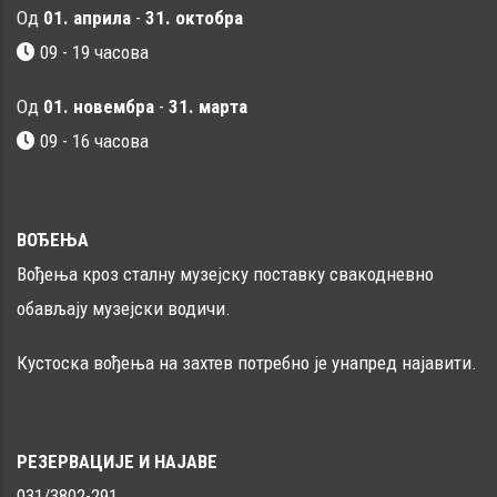
Од
01. априла
-
31. октобра
09 - 19 часова
Од
01. новембра
-
31. марта
09 - 16 часовa
ВОЂЕЊА
Вођења кроз сталну музејску поставку свакодневно
обављају музејски водичи.
Кустоска вођења на захтев потребно је унапред најавити.
РЕЗЕРВАЦИЈЕ И НАЈАВЕ
031/3802-291