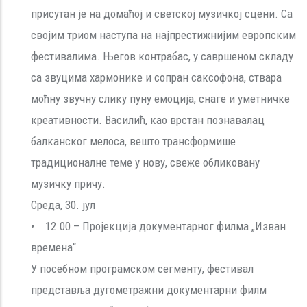
присутан је на домаћој и светској музичкој сцени. Са
својим триом наступа на најпрестижнијим европским
фестивалима. Његов контрабас, у савршеном складу
са звуцима хармонике и сопран саксофона, ствара
моћну звучну слику пуну емоција, снаге и уметничке
креативности. Василић, као врстан познавалац
балканског мелоса, вешто трансформише
традиционалне теме у нову, свеже обликовану
музичку причу.
Среда, 30. јул
• 12.00 – Пројекција документарног филма „Изван
времена“
У посебном програмском сегменту, фестивал
представља дугометражни документарни филм