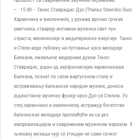
• 15.00 – Танос Ставридис Дуо (Thanos Stavridis Duo)
Хармоника и виолончело, у рукама врсних грчких
уметника, стварају интимни музички свет пун
страсти, меланхолије и медитеранске енергије. Танос
и Стела воде публику на путовање кроз мелодије
Балкана, оживљене модерним духом.Танос
Ставридис, један од најпризнатијих хармоникаша
Балкана, познат по свом виртуозном стилу и
истраживању балканске народне музике, доноси
јединствену музичку фузију кроз Дуо са Стелом. Уз
спој хармонике и виолончела, истражују богатство
балканских мелодија преплићући их са џез
импровизацијом и савременим музичким изразом. У
њиховој музици чују се утицаји не само грчког