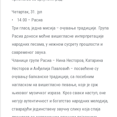
Четвртак, 31. јул
• 14.00 – Расиа
Три гласа, једна мисија – очување традиције. Група
Расиа доноси моћне вишегласне интерпретације
народних песама, у нежном сусрету прошлости и
савременог звука.
Чланице групе Расиа – Нина Несторов, Катарина
Несторов и Анђелија Павловић – посвећене су
очувању балканске традиције, са посебним
нагласком на вишегласно певање, које је срж
њиховог музичког израза. Кроз сваки наступ, оне
негују аутентичност и богатство народних мелодија,
стварајући јединствену звучну слику која спаја
прошлост са савременим звучним пејзажима.