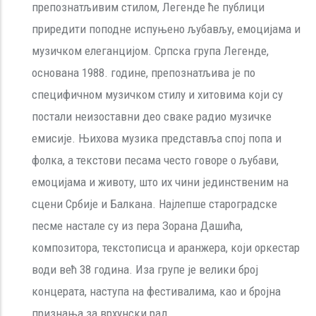
препознатљивим стилом, Легенде ће публици
приредити поподне испуњено љубављу, емоцијама и
музичком елеганцијом. Српска група Легенде,
основана 1988. године, препознатљива је по
специфичном музичком стилу и хитовима који су
постали неизоставни део сваке радио музичке
емисије. Њихова музика представља спој попа и
фолка, а текстови песама често говоре о љубави,
емоцијама и животу, што их чини јединственим на
сцени Србије и Балкана. Најлепше староградске
песме настале су из пера Зорана Дашића,
композитора, текстописца и аранжера, који оркестар
води већ 38 година. Иза групе је велики број
концерата, наступа на фестивалима, као и бројна
признања за врхунски рад.