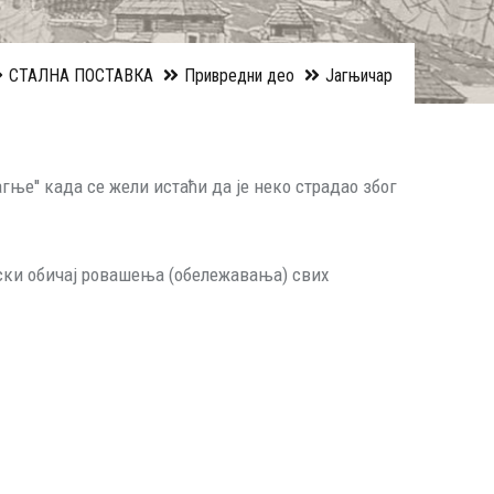
СТАЛНА ПОСТАВКА
Привредни део
Јагњичар
гње'' када се жели истаћи да је неко страдао због
нски обичај ровашења (обележавања) свих