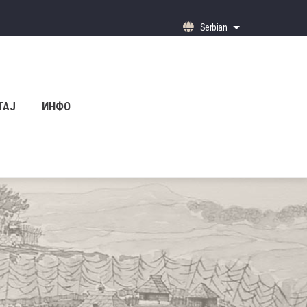
Serbian
List additional ac
ТАЈ
ИНФО