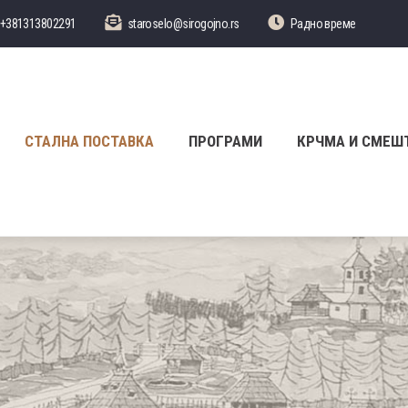
+381313802291
staroselo@sirogojno.rs
Радно време
СТАЛНА ПОСТАВКА
ПРОГРАМИ
КРЧМА И СМЕШ