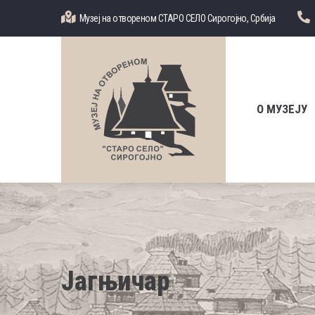
Skip
Музеј на отвореном СТАРО СЕЛО Сирогојно, Србија
to
main
content
Главна
навигација
О МУЗЕЈУ
Јагњичар