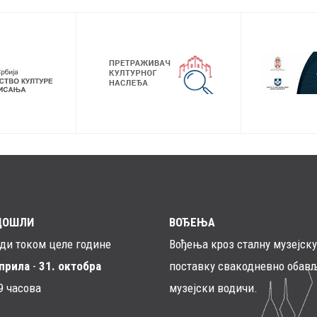
ДОШЛИ
ВОЂЕЊА
ади током целе године
Вођења кроз сталну музејску
априла
-
31. октобра
поставку свакодневно обављ
9 часова
музејски водичи.