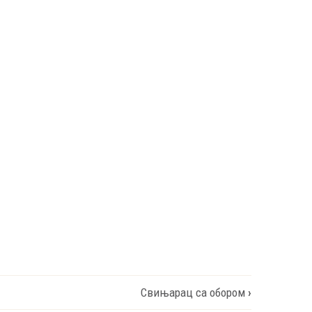
Свињарац са обором
›