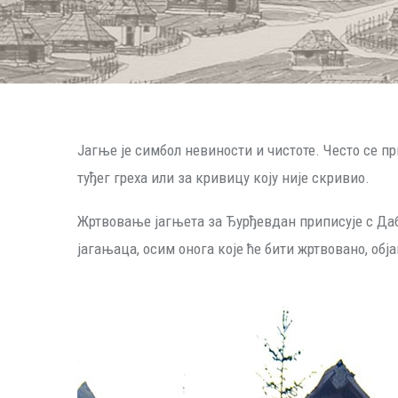
Јагње је симбол невиности и чистоте. Често се пр
туђег греха или за кривицу коју није скривио.
Жртвовање јагњета за Ђурђевдан приписује с Даб
јагањаца, осим онога које ће бити жртвовано, об