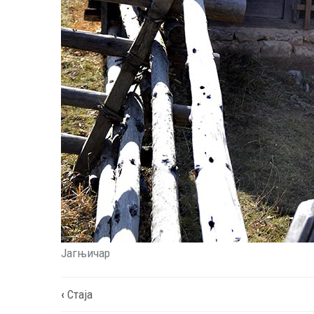
Јагњичар
Book
‹
Стаја