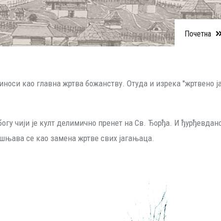
Почетна
иноси као главна жртва божанству. Отуда и изрека ''жртвено ја
огу чији је култ делимично пренет на Св. Ђорђа. И ђурђевда
јашњава се као замена жртве свих јагањаца.