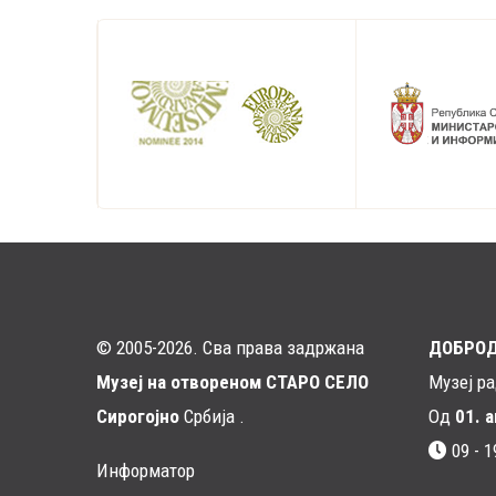
traversal
links
for
Јагњичар
© 2005-2026. Сва права задржана
ДОБРО
Музеј на отвореном СТАРО СЕЛО
Музеј р
Сирогојно
Србија .
Од
01. 
09 - 1
Информатор