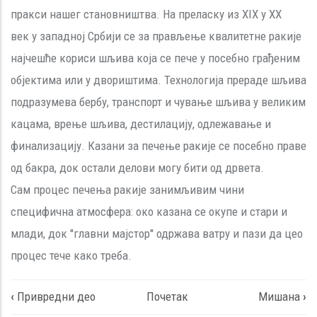
пракси нашег становништва. На преласку из XIX у XX
век у западној Србији се за прављење квалитетне ракије
најчешће кориси шљива која се пече у посебно грађеним
објектима или у двориштима. Технологија прераде шљива
подразумева бербу, транспорт и чување шљива у великим
кацама, врење шљива, дестилацију, одлежавање и
финализацију. Казани за печење ракије се посебно праве
од бакра, док остали делови могу бити од дрвета.
Сам процес печења ракије занимљивим чини
специфична атмосфера: око казана се окупе и стари и
млади, док ''главни мајстор'' одржава ватру и пази да цео
процес тече како треба.
Book
‹
Привредни део
Почетак
Мишана
›