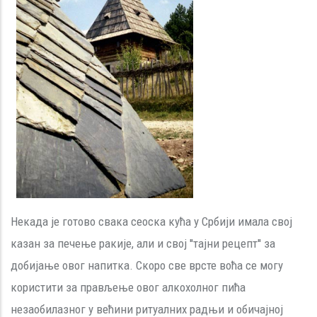
Некада је готово свака сеоска кућа у Србији имала свој
казан за печење ракије, али и свој ''тајни рецепт'' за
добијање овог напитка. Скоро све врсте воћа се могу
користити за прављење овог алкохолног пића
незаобилазног у већини ритуалних радњи и обичајној