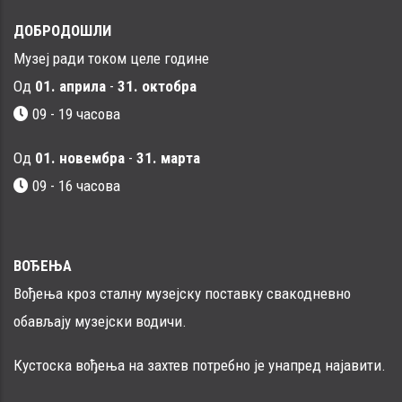
ДОБРОДОШЛИ
Музеј ради током целе године
Од
01. априла
-
31. октобра
09 - 19 часова
Од
01. новембра
-
31. марта
09 - 16 часовa
ВОЂЕЊА
Вођења кроз сталну музејску поставку свакодневно
обављају музејски водичи.
Кустоска вођења на захтев потребно је унапред најавити.