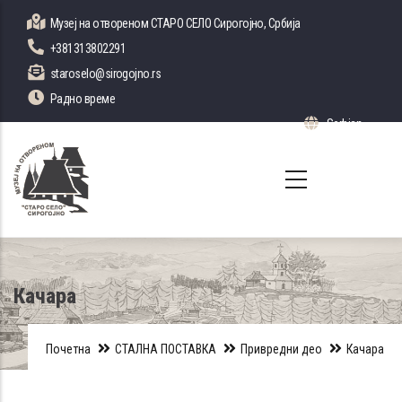
Skip
Музеј на отвореном СТАРО СЕЛО Сирогојно, Србија
to
+381313802291
main
staroselo@sirogojno.rs
content
Радно време
Serbian
List 
Качара
Почетна
СТАЛНА ПОСТАВКА
Привредни део
Качара