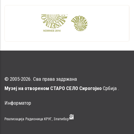
traversal
links
for
Качара
© 2005-2026. Сва права задржана
Музеј на отвореном СТАРО СЕЛО Сирогојно
Србија .
Информатор
Реализација
Радионица КРУГ, Златибор