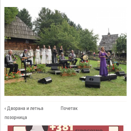
Book
VII Фестивал
‹
Дворана и летња
Почетак
traversal
светске музике
позорница
links