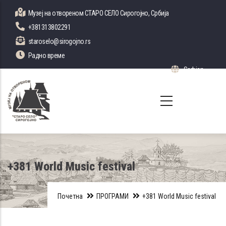
Skip
Музеј на отвореном СТАРО СЕЛО Сирогојно, Србија
to
+381313802291
main
staroselo@sirogojno.rs
content
Радно време
Serbian
List 
+381 World Music festival
Почетна
ПРОГРАМИ
+381 World Music festival