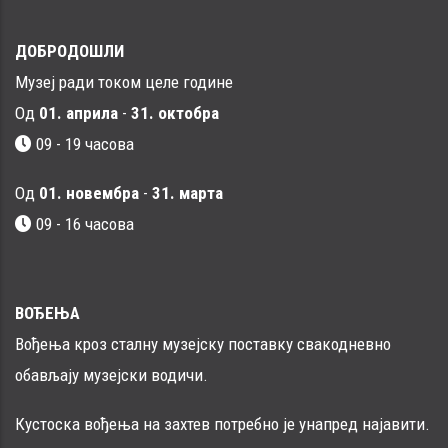
ДОБРОДОШЛИ
Музеј ради током целе године
Од
01. априла
-
31. октобра
09 - 19 часова
Од
01. новембра
-
31. марта
09 - 16 часовa
ВОЂЕЊА
Вођења кроз сталну музејску поставку свакодневно
обављају музејски водичи.
Кустоска вођења на захтев потребно је унапред најавити.