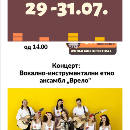
+381 World Music
festival Sirogojno
2023. ,,Vrelo"
+381 World Music