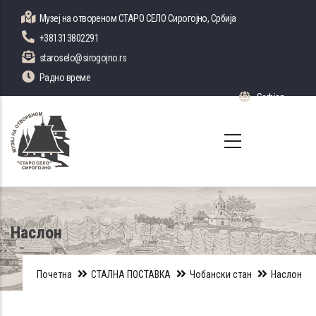
Skip
Музеј на отвореном СТАРО СЕЛО Сирогојно, Србија
to
+381313802291
main
staroselo@sirogojno.rs
content
Радно време
Serbian
List 
Наслон
Почетна
СТАЛНА ПОСТАВКА
Чобански стан
Наслон