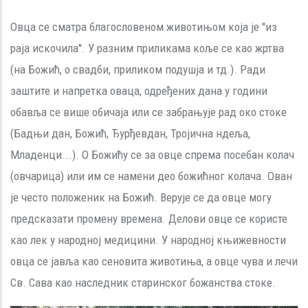
Овца се сматра благословеном животињом која је ''из
раја искочила''. У разним приликама коље се као жртва
(на Божић, о свадби, приликом подушја и тд.). Ради
заштите и напретка оваца, одређених дана у години
обавља се више обичаја или се забрањује рад око стоке
(Бадњи дан, Божић, Ђурђевдан, Тројична ндеља,
Младенци...). О Божићу се за овце спрема посебан колач
(овчарица) или им се намени део божићног колача. Ован
је често положеник на Божић. Верује се да овце могу
предсказати промену времена. Делови овце се користе
као лек у народној медицини. У народној књижевности
овца се јавља као сеновита животиња, а овце чува и лечи
Св. Сава као наследник старинског божанства стоке.