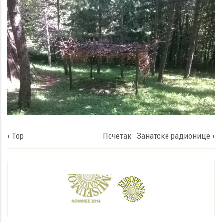
Book
‹
Тор
Почетак
Занатске радионице
›
traversal
links
for
Наслон