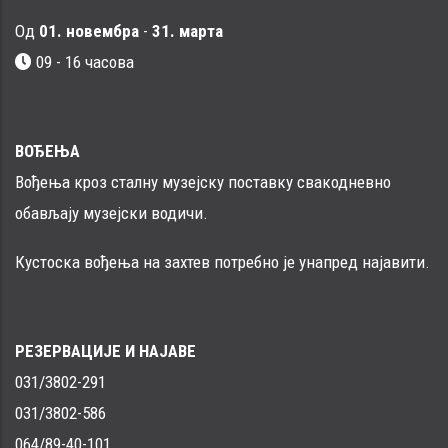
Од
01. новембра
-
31. марта
09 - 16 часовa
ВОЂЕЊА
Вођења кроз сталну музејску поставку свакодневно
обављају музејски водичи.
Кустоска вођења на захтев потребно је унапред најавити.
РЕЗЕРВАЦИЈЕ И НАЈАВЕ
031/3802-291
031/3802-586
064/89-40-101