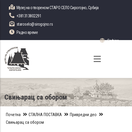
Skip
Музеј на отвореном СТАРО СЕЛО Сирогојно, Србија
to
+381313802291
main
staroselo@sirogojno.rs
content
Радно време
Serbian
List 
Свињарац са обором
Почетна
СТАЛНА ПОСТАВКА
Привредни део
Свињарац са обором