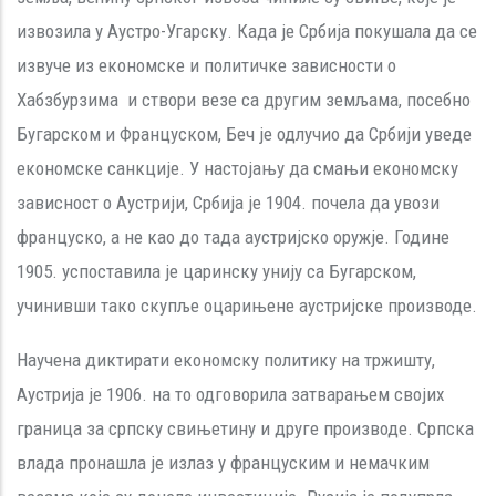
извозила у Аустро-Угарску. Када је Србија покушала да се
извуче из економске и политичке зависности о
Хабзбурзима и створи везе са другим земљама, посебно
Бугарском и Француском, Беч је одлучио да Србији уведе
економске санкције. У настојању да смањи економску
зависност о Аустрији, Србија је 1904. почела да увози
француско, а не као до тада аустријско оружје. Године
1905. успоставила је царинску унију са Бугарском,
учинивши тако скупље оцарињене аустријске производе.
Научена диктирати економску политику на тржишту,
Аустрија је 1906. на то одговорила затварањем својих
граница за српску свињетину и друге производе. Српска
влада пронашла је излаз у француским и немачким