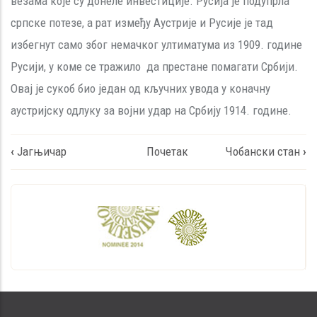
везама које су донеле инвестиције. Русија је подупрла
српске потезе, а рат између Аустрије и Русије је тад
избегнут само због немачког ултиматума из 1909. године
Русији, у коме се тражило да престане помагати Србији.
Овај је сукоб био један од кључних увода у коначну
аустријску одлуку за војни удар на Србију 1914. године.
Book
‹
Јагњичар
Почетак
Чобански стан
›
traversal
links
for
Свињарац
са
обором