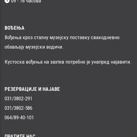
09 - 16 часовa
ВОЂЕЊА
Вођења кроз сталну музејску поставку свакодневно
обављају музејски водичи.
Кустоска вођења на захтев потребно је унапред најавити.
РЕЗЕРВАЦИЈЕ И НАЈАВЕ
031/3802-291
031/3802-586
064/89-40-101
ПРАТИТЕ НАС