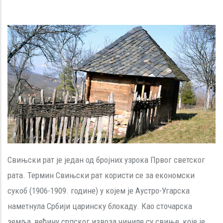
Свињски рат је један од бројних узрока Првог светског
рата. Термин Свињски рат користи се за економски
сукоб (1906-1909. године) у којем је Аустро-Угарска
наметнула Србији царинску блoкаду. Као сточарска
земља, већину српског извоза чиниле су свиње, које је