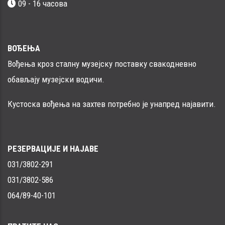
09 - 16 часовa
ВОЂЕЊА
Вођења кроз сталну музејску поставку свакодневно
обављају музејски водичи.
Кустоска вођења на захтев потребно је унапред најавити.
РЕЗЕРВАЦИЈЕ И НАЈАВЕ
031/3802-291
031/3802-586
064/89-40-101