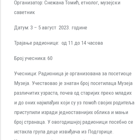
Организатор: Снежана Томић, етнолог, музејски
саветник
Датум: 3 – 5 август 2023. године
Трајање радионице: од 11 до 14 часова
Број учесника: 60
Учесници: Радионица је организована за посетиоце
Музеја. Учествовао је знатан број посетилаца Музеја
различитих узраста, почев од старијих преко младих
и до оних најмлађих који су уз помоћ својих родитеља
приступили изради једноставнијих облика и мањи
број странаца. У овогодишнјој радионици посебно се
истакла група деце извиђача из Подгорице.