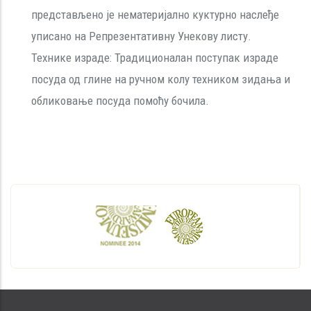
представљено је нематеријално куктурно наслеђе
уписано на Репрезентативну Унекову листу.
Технике израде: Традиционалан поступак израде
посуда од глине на ручном колу техником зидања и
обликовање посуда помоћу бочила.