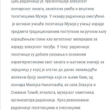
Циљ радионице је: презентација злакуског
лончарског заната, занатских умећа и вештина
посетиоцима Музеја. У оквиру радионица омогућено
је активно учешће посетиоца Музеја у учењу израде
предмета традиционалним поступком на ручном колу
коришћењем глине као аутохтоног материјала за
израду злакуског посуђа. У току радионице
посетиоци су добили сазнања о основним
карактеристикама овог заната и његовом значају за
заједницу у којој је опстао до данас захваљујући
великом броју занатлија који се њиме баве, од
лончара Милојка Никитовића, из села Злакуса и
Снежане Томић, етнолога, музејског саветника,
организатора радионице. Кроз реализоване
радионице посетиоцима и учесницима