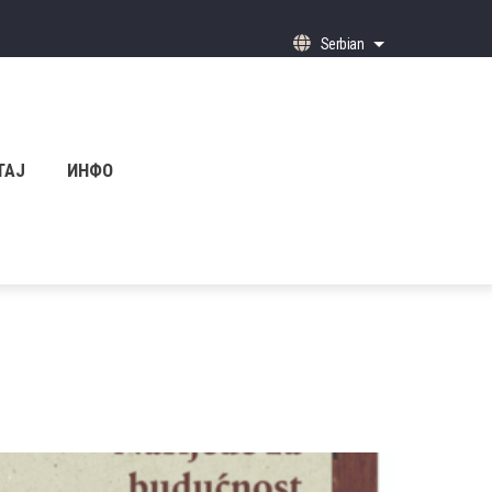
Serbian
List additional ac
ТАЈ
ИНФО