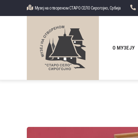
Skip
Музеј на отвореном СТАРО СЕЛО Сирогојно, Србија
to
main
content
Главна
навигација
О МУЗЕЈУ