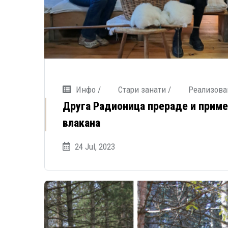
Инфо /
Стари занати /
Реализова
Друга Радионица прераде и приме
влакана
24 Jul, 2023