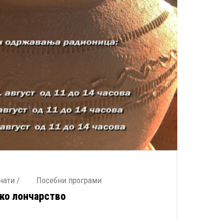
нати /
Посебни програми
ко лончарство