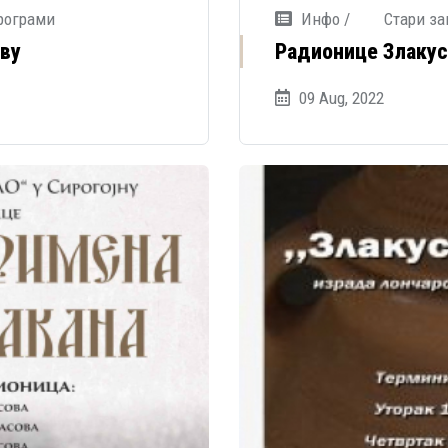
рограми
Инфо /
Стари за
ву
Радионице Злакус
09 Aug, 2022