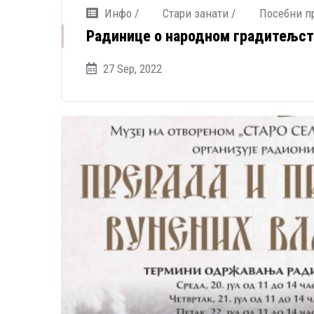
Инфо /
Стари занати /
Посебни п
Радинице о народном градитељст
27 Sep, 2022