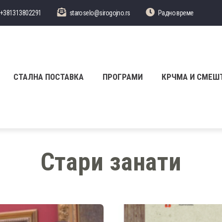
+381313802291
staroselo@sirogojno.rs
Радно време
СТАЛНА ПОСТАВКА
ПРОГРАМИ
КРЧМА И СМЕШ
Стари занати