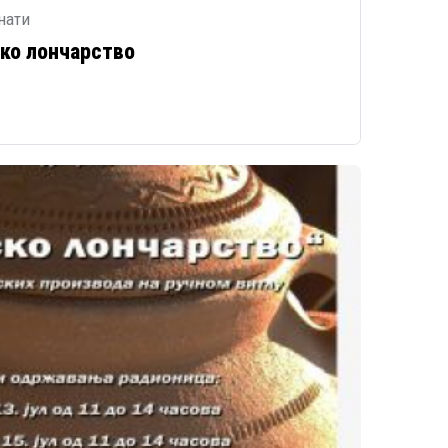
нати
ко лончарство