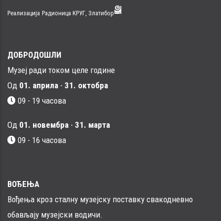
Реализација
Радионица КРУГ, Златибор
ДОБРОДОШЛИ
Музеј ради током целе године
Од
01. априла
-
31. октобра
09 - 19 часова
Од
01. новембра
-
31. марта
09 - 16 часовa
ВОЂЕЊА
Вођења кроз сталну музејску поставку свакодневно
обављају музејски водичи.