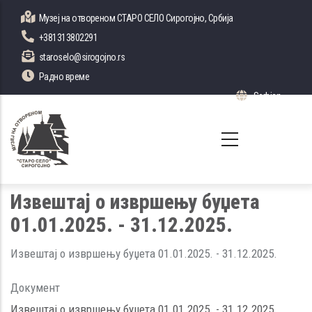
Skip
Музеј на отвореном СТАРО СЕЛО Сирогојно, Србија
to
+381313802291
main
staroselo@sirogojno.rs
content
Радно време
Serbian
List 
Извештај о извршењу буџета
01.01.2025. - 31.12.2025.
Извештај о извршењу буџета 01.01.2025. - 31.12.2025.
Документ
Извештај о извршењу буџета 01.01.2025. - 31.12.2025.