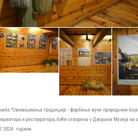
ожба "Оживљавање традиције - фарбање вуне природним бојам
ерватора и рестауратора, биће отворена у Дворани Музеја на о
7.2024. године.