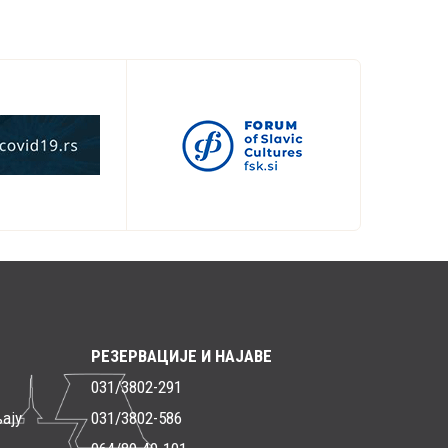
РЕЗЕРВАЦИЈЕ И НАЈАВЕ
031/3802-291
ају
031/3802-586