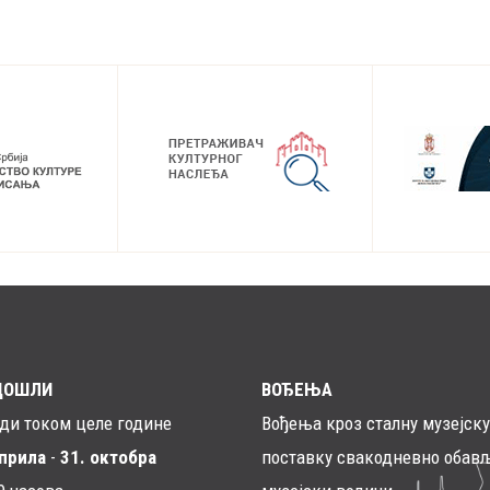
ДОШЛИ
ВОЂЕЊА
ади током целе године
Вођења кроз сталну музејску
априла
-
31. октобра
поставку свакодневно обављ