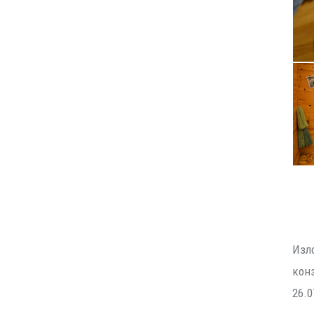
Изл
конз
26.0