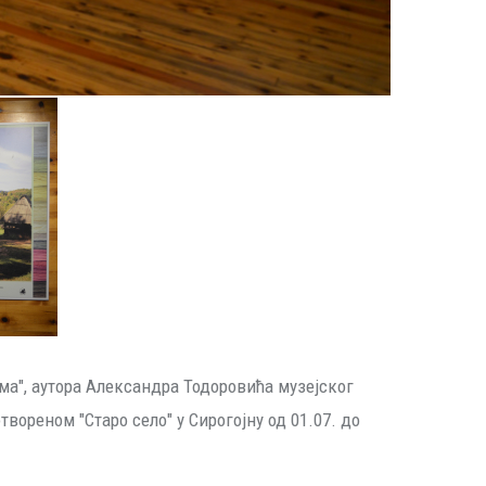
а", аутора Александра Тодоровића музејског
твореном "Старо село" у Сирогојну од 01.07. до