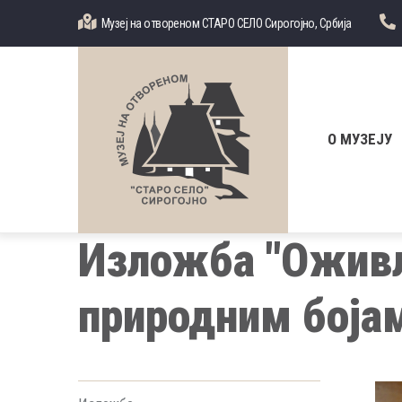
Skip
Музеј на отвореном СТАРО СЕЛО Сирогојно, Србија
to
main
content
Главна
навигација
О МУЗЕЈУ
Изложба "Оживљ
природним боја