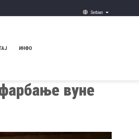
Serbian
List additional ac
ТАЈ
ИНФО
 фарбање вуне