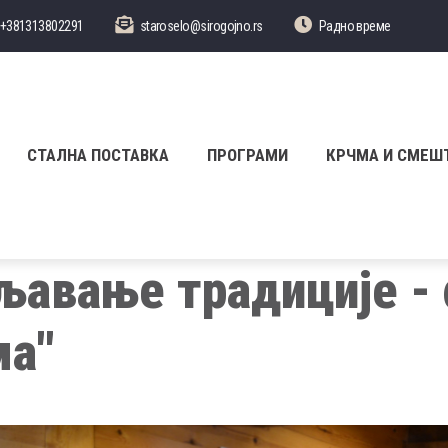
+381313802291
staroselo@sirogojno.rs
Радно време
СТАЛНА ПОСТАВКА
ПРОГРАМИ
КРЧМА И СМЕШ
авање традиције -
ма"