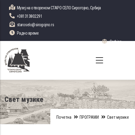
Skip
Музеј на отвореном СТАРО СЕЛО Сирогојно, Србија
to
+381313802291
main
staroselo@sirogojno.rs
content
Радно време
Serbian
List 
Свет музике
Почетна
ПРОГРАМИ
Свет музике