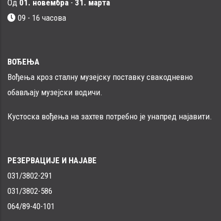
Од
01. новембра
-
31. марта
09 - 16 часовa
ВОЂЕЊА
Вођења кроз сталну музејску поставку свакодневно
обављају музејски водичи.
Кустоска вођења на захтев потребно је унапред најавити.
РЕЗЕРВАЦИЈЕ И НАЈАВЕ
031/3802-291
031/3802-586
064/89-40-101