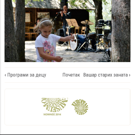
Book
‹
Програми за децу
Почетак
Вашар старих заната
›
traversal
links
for
Свет
музике