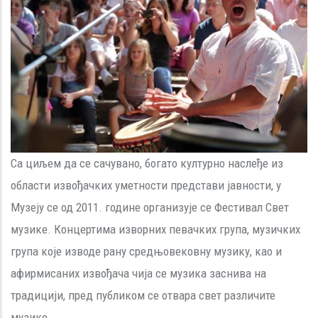
Са циљем да се сачувано, богато културно наслеђе из
области извођачких уметности представи јавности, у
Музеју се од 2011. године организује се Фестивал Свет
музике. Концертима изворних певачких група, музичких
група које изводе рану средњовековну музику, као и
афирмисаних извођача чија се музика заснива на
традицији, пред публиком се отвара свет различите
музике.