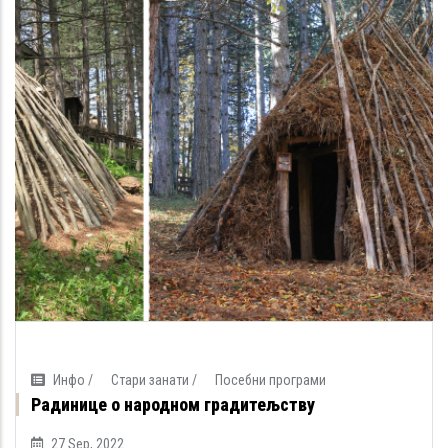
Инфо /
Стари занати /
Посебни програми
Радинице о народном градитељству
27 Sep, 2022