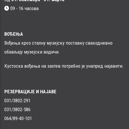
09 - 16 часовa
ВОЂЕЊА
Вођења кроз сталну музејску поставку свакодневно
обављају музејски водичи.
Кустоска вођења на захтев потребно је унапред најавити.
РЕЗЕРВАЦИЈЕ И НАЈАВЕ
031/3802-291
031/3802-586
064/89-40-101