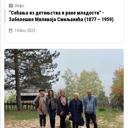
Инфо
”Сећања из детињства и ране младости“ -
Забелешке Миливоја Смиљанића (1877 – 1959)
14 Nov, 2022