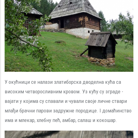
У окућници се налази златиборска дводелна кућа са
високим четворосливним кровом. Уз кућу су зграде -
вајати у којима су спавали и чували своје личне ствари
млађи брачни парови задружне породице. I домаћинство
има и млекар, хлебну пећ, амбар, салаш и кокошар.