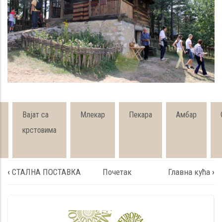
Вајат са
Млекар
Пекара
Амбар
крстовима
Book
‹
СТАЛНА ПОСТАВКА
Почетак
Главна кућа
›
traversal
links