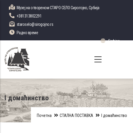
Skip
Музеј на отвореном СТАРО СЕЛО Сирогојно, Србија
to
+381313802291
main
staroselo@sirogojno.rs
content
Радно време
Serbian
List 
I домаћинство
Почетна
СТАЛНА ПОСТАВКА
I домаћинство