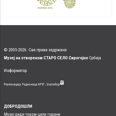
for
I
домаћинство
© 2005-2026. Сва права задржана
Музеј на отвореном СТАРО СЕЛО Сирогојно
Србија .
Информатор
Реализација
Радионица КРУГ, Златибор
ДОБРОДОШЛИ
Музеј ради током целе године