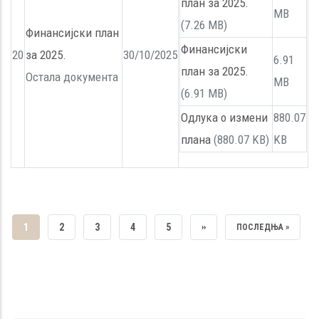
план за 2025.
MB
(7.26 MB)
Финансијски план
Финансијски
20
за 2025.
30/10/2025
6.91
план за 2025.
Остала документа
MB
(6.91 MB)
Одлука о измени
880.07
плана
(880.07 KB)
KB
CURRENT
1
PAGE
2
PAGE
3
PAGE
4
PAGE
5
NEXT
››
LAST
ПОСЛЕДЊА »
PAGE
PAGE
PAGE