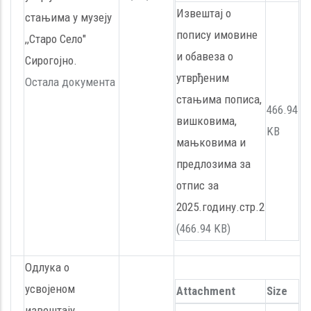
Извештај о
стањима у музеју
попису имовине
,,Старо Село"
и обавеза о
Сирогојно.
утврђеним
Остала документа
стањима пописа,
466.94
вишковима,
KB
мањковима и
предлозима за
отпис за
2025.годину.стр.2
(466.94 KB)
Одлука о
усвојеном
Attachment
Size
извештају