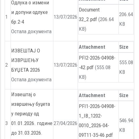
Oдлука о измени
Document
и допуни одлуке
206.64
1
13/07/2026
32_2.pdf
(206.64
бр.2-4
KB
KB)
Остала документа
Attachment
Size
ИЗВЕШТАЈ О
PFI2-2026-04908-
ИЗВРШЕЊУ
555.08
2
13/07/2026
-42.pdf
(555.08
БУЏЕТА 2026
KB
KB)
Остала документа
Извештај о
Attachment
Size
извршењу буџета
PFI1-2026-04908-
у периоду од
1_IB_1202-
546.94
3
01.01.2026. године
27/04/2026
0010_2026-04-
KB
до 31.03.2026.
09T11-35-46.pdf