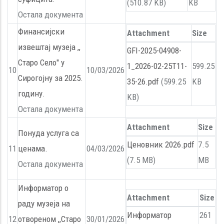
(510.87 KB)
KB
Остала документа
Финансијски
Attachment
Size
извештај музеја ,,
GFI-2025-04908-
Старо Село" у
1_2026-02-25T11-
599.25
10
10/03/2026
Сирогојну за 2025.
35-26.pdf
(599.25
KB
годину.
KB)
Остала документа
Attachment
Size
Понуда услуга са
Ценовник 2026.pdf
7.5
11
ценама.
04/03/2026
(7.5 MB)
MB
Остала документа
Информатор о
Attachment
Size
раду музеја на
Информатор
261
12
отвореном ,,Старо
30/01/2026