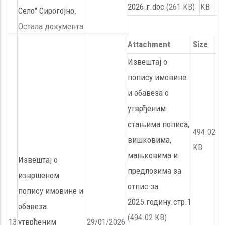
2026.г.doc
(261 KB)
KB
Село" Сирогојно.
Остала документа
Attachment
Size
Извештај о
попису имовине
и обавеза о
утврђеним
стањима пописа,
494.02
вишковима,
KB
мањковима и
Извештај о
предлозима за
извршеном
отпис за
попису имовине и
2025.годину.стр.1
обавеза
(494.02 KB)
13
утврђеним
29/01/2026