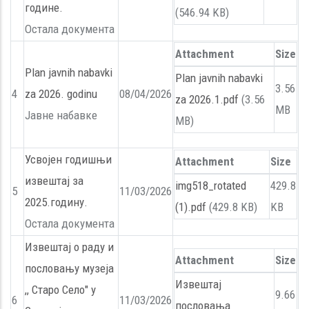
године.
(546.94 KB)
Остала документа
Attachment
Size
Plan javnih nabavki
Plan javnih nabavki
3.56
4
za 2026. godinu
08/04/2026
za 2026.1.pdf
(3.56
MB
Јавне набавке
MB)
Усвојен годишњи
Attachment
Size
извештај за
img518_rotated
429.8
5
11/03/2026
2025.годину.
(1).pdf
(429.8 KB)
KB
Остала документа
Извештај о раду и
Attachment
Size
пословању музеја
Извештај
,, Старо Село" у
9.66
6
11/03/2026
пословања