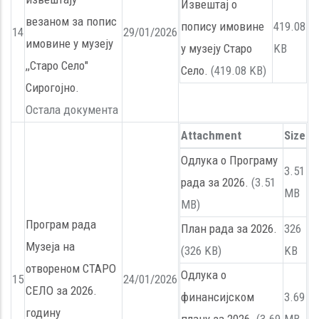
Извештај о
везаном за попис
попису имовине
419.08
14
29/01/2026
имовине у музеју
у музеју Старо
KB
,,Старо Село"
Село.
(419.08 KB)
Сирогојно.
Остала документа
Attachment
Size
Одлука о Програму
3.51
рада за 2026.
(3.51
MB
MB)
Програм рада
План рада за 2026.
326
Музеја на
(326 KB)
KB
отвореном СТАРО
Одлука о
15
24/01/2026
СЕЛО за 2026.
финансијском
3.69
годину
плану за 2026.
(3.69
MB