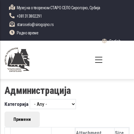
Skip
Музеј на отвореном СТАРО СЕЛО Сирогојно, Србија
to
+381313802291
main
staroselo@sirogojno.rs
content
Радно време
English
List 
Администрација
Категорија
Attachment
Size