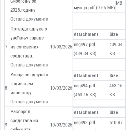
Сирогојну за
MB
музеја.pdf
(9.66 MB)
2025.годину.
Остала документа
Потврда одлуке о
Attachment
Size
увећању зараде
img497.pdf
439.34
7
из сопсвених
10/03/2026
(439.34 KB)
KB
средстава.
Остала документа
Усваја се одлука о
Attachment
Size
годишњем
img494.pdf
453.16
8
10/03/2026
извештају.
(453.16 KB)
KB
Остала документа
Распоред
Attachment
Size
средстава из
img493.pdf
510.87
9
10/03/2026
суфицита.