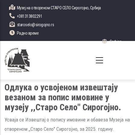
Skip
Музеј на отвореном СТАРО СЕЛО Сирогојно, Србија
to
+381313802291
main
staroselo@sirogojno.rs
content
Радно време
Serbian
List 
Одлука о усвојеном извештају
везаном за попис имовине у
музеју ,,Старо Село" Сирогојно.
Усваја се Извештај о попису имовине и обавеза Музеја на
отвореном ,,Старо Село" Сирогојно, за 2025. годину.