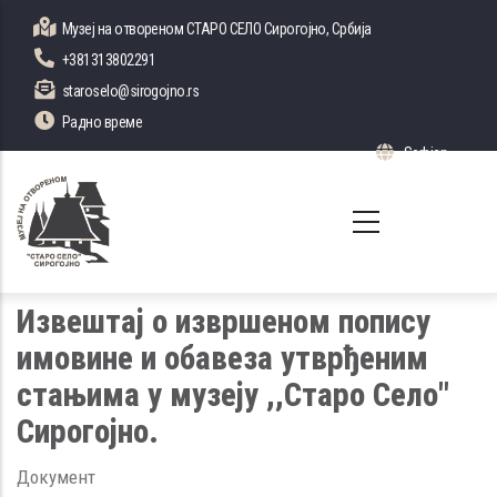
Skip
Музеј на отвореном СТАРО СЕЛО Сирогојно, Србија
to
+381313802291
main
staroselo@sirogojno.rs
content
Радно време
Serbian
List 
Извештај о извршеном попису
имовине и обавеза утврђеним
стањима у музеју ,,Старо Село"
Сирогојно.
Документ