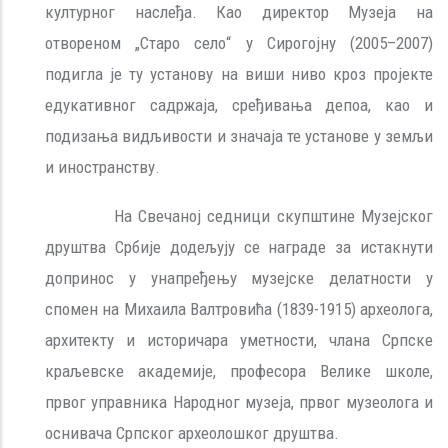
културног наслеђа. Као директор Музеја на
отвореном „Старо село“ у Сирогојну (2005–2007)
подигла је ту установу на виши ниво кроз пројекте
едукативног садржаја, сређивања депоа, као и
подизања видљивости и значаја те установе у земљи
и иностранству.
На Свечаној седници скупштине Музејског
друштва Србије додељују се награде за истакнути
допринос у унапређењу музејске делатности у
спомен на Михаила Валтровића (1839-1915) археолога,
архитекту и историчара уметности, члана Српске
краљевске академије, професора Велике школе,
првог управника Народног музеја, првог музеолога и
оснивача Српског археолошког друштва.