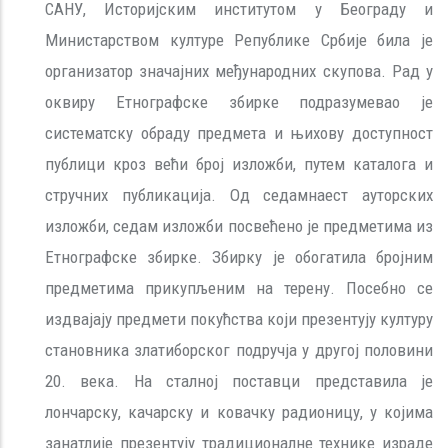
САНУ, Историјским институтом у Београду и
Министарством културе Републике Србије била је
организатор значајних међународних скупова. Рад у
оквиру Етнографске збирке подразумевао је
систематску обраду предмета и њихову доступност
публици кроз већи број изложби, путем каталога и
стручних публикација. Од седамнаест ауторских
изложби, седам изложби посвећено је предметима из
Етнографске збирке. Збирку је обогатила бројним
предметима прикупљеним на терену. Посебно се
издвајају предмети покућства који презентују културу
становника златиборског подручја у другој половини
20. века. На сталној поставци представила је
лончарску, качарску и ковачку радионицу, у којима
занатлије презентују традиционалне технике израде