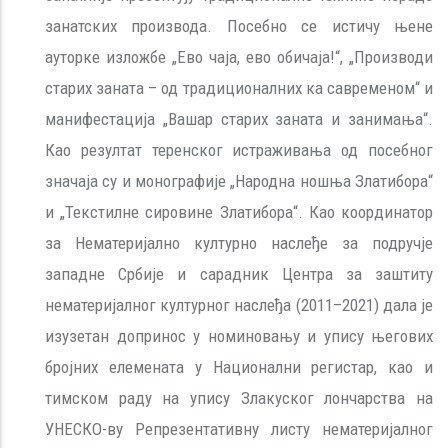
занатских производа. Посебно се истичу њене
ауторке изложбе „Ево чаја, ево обичаја!“, „Производи
старих заната – од традиционалних ка савременом“ и
манифестација „Вашар старих заната и занимања“.
Као резултат теренског истраживања од посебног
значаја су и монографије „Народна ношња Златибора“
и „Текстилне сировине Златибора“. Као координатор
за Нематеријално културно наслеђе за подручје
западне Србије и сарадник Центра за заштиту
нематеријалног културног наслеђа (2011–2021) дала је
изузетан допринос у номиновању и упису његових
бројних елемената у Национални регистар, као и
тимском раду на упису Злакуског лончарства на
УНЕСКО-ву Репрезентативну листу нематеријалног