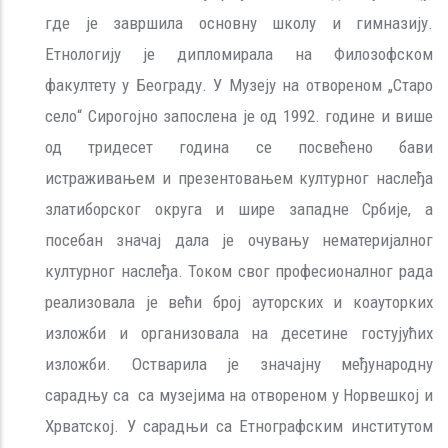
где је завршила основну школу и гимназију.
Етнологију је дипломирала на Филозофском
факултету у Београду. У Музеју на отвореном „Старо
село“ Сирогојно запослена је од 1992. године и више
од тридесет година се посвећено бави
истраживањем и презентовањем културног наслеђа
златиборског округа и шире западне Србије, а
посебан значај дала је очувању нематеријалног
културног наслеђа. Током свог професионалног рада
реализовала је већи број ауторских и коауторких
изложби и организовала на десетине гостујућих
изложби. Остварила је значајну међународну
сарадњу са са музејима на отвореном у Норвешкој и
Хрватској. У сарадњи са Етнографским институтом