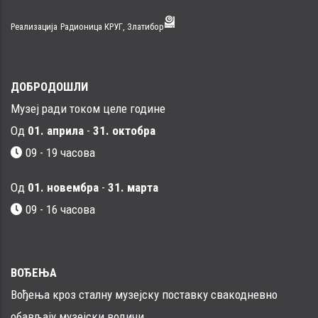
Реализација
Радионица КРУГ, Златибор
ДОБРОДОШЛИ
Музеј ради током целе године
Од
01. априла
-
31. октобра
09 - 19 часова
Од
01. новембра
-
31. марта
09 - 16 часовa
ВОЂЕЊА
Вођења кроз сталну музејску поставку свакодневно
обављају музејски водичи.