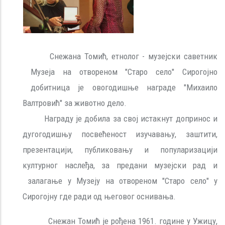
Снежана Томић, етнолог - музејски саветник
Музеја на отвореном "Старо село" Сирогојно
добитница је овогодишње награде "Михаило
Валтровић" за животно дело.
Награду је добила за свој истакнут допринос и
дугогодишњу посвећеност изучавању, заштити,
презентацији, публиковању и популаризацији
културног наслеђа, за предани музејски рад и
залагање у Музеју на отвореном "Старо село" у
Сирогојну где ради од његовог оснивања.
Снежан Томић је рођена 1961. године у Ужицу,