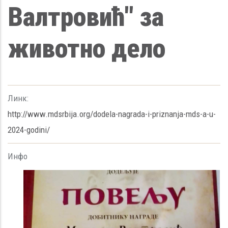
Валтровић" за
животно дело
Линк:
http://www.mdsrbija.org/dodela-nagrada-i-priznanja-mds-a-u-
2024-godini/
Инфо