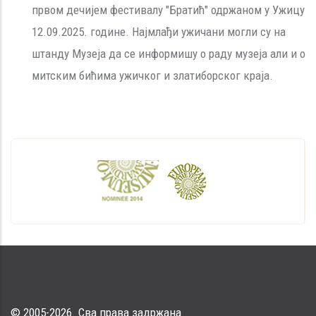
првом дечијем фестивалу "Братић" одржаном у Ужицу
12.09.2025. године. Најмлађи ужичани могли су на
штанду Музеја да се информишу о раду музеја али и о
митским бићима ужичког и златиборског краја.
© 2005-2026. Сва права задржана