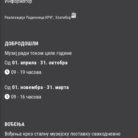
Информатор
Реализација
Радионица КРУГ, Златибор
ДОБРОДОШЛИ
Музеј ради током целе године
Од
01. априла
-
31. октобра
09 - 19 часова
Од
01. новембра
-
31. марта
09 - 16 часовa
ВОЂЕЊА
Вођења кроз сталну музејску поставку свакодневно