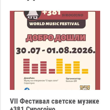
И
VII Фестивал светске музике
+381 Сирогојно