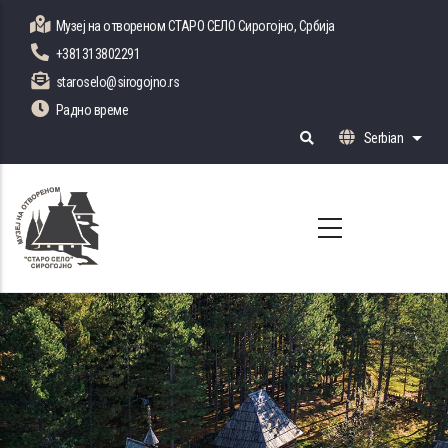
Skip
Музеј на отвореном СТАРО СЕЛО Сирогојно, Србија
to
+381313802291
main
staroselo@sirogojno.rs
content
Радно време
Serbian
List 