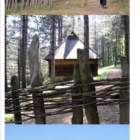
Чобански стан
Привредни део