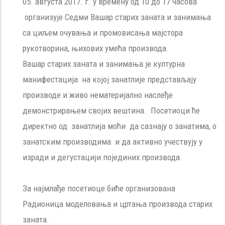
05. августа 2017. г. у времену од 10 до 17 часова
организује Седми Вашар старих заната и занимања
са циљем очувања и промовисања мајстора
рукотворина, њихових умећa производа.
Вашар старих заната и занимања је културна
манифестација на којој занатлије представљају
производе и живо нематеријално наслеђе
демонстрирањем својих вештина. Посетиоци ће
директно од занатлија моћи да сазнају о занатима, o
занатским производима и да активно учествују у
изради и дегустацији појединих производа.
За најмлађе посетиоце биће организована
Радионица моделовања и цртања производа старих
заната.