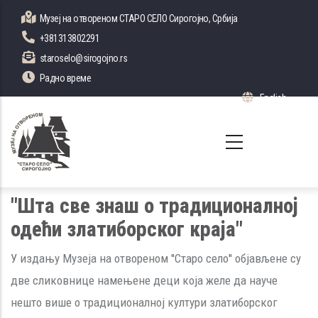
Skip
Музеј на отвореном СТАРО СЕЛО Сирогојно, Србија
to
+381313802291
main
staroselo@sirogojno.rs
content
Радно време
English
List 
"Шта све знаш о традиционалној
одећи златиборског краја"
У издању Музеја на отвореном ''Старо село'' објављене су
две сликовнице намењене деци која желе да науче
нешто више о традиционалној култури златиборског