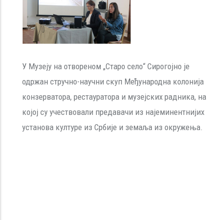
У Музеју на отвореном „Старо село“ Сирогојно је
одржан стручно-научни скуп Међународна колонија
конзерватора, рестауратора и музејских радника, на
којој су учествовали предавачи из најеминентнијих
установа културе из Србије и земаља из окружења.